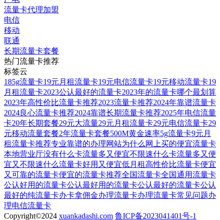
流量卡代理加盟
电信
移动
联通
长期流量卡套餐
热门流量卡推荐
标签云
185g流量卡
19元月租流量卡
19元电信流量卡
19元移动流量卡
19
月租流量卡
2023公认最好的流量卡
2023年的流量卡哪个最划算
2023年高性价比流量卡推荐
2023流量卡推荐
2024年靠谱流量卡
2024良心流量卡推荐
2024靠谱长期流量卡推荐
2025年电信流量
卡
20年长期套餐
29元大流量
29元月租流量卡
29元电信流量卡
29
元移动流量套餐
2年流量卡套餐
500M黄金速率
5g流量卡
9元月
租流量卡推荐
专业靠谱的办理网站
为什么网上买的便宜流量卡
本地营业厅没有
什么卡流量多又便宜不限速
什么卡流量多又便
宜又不限速
什么流量卡好用又便宜
低月租高性价比流量卡
便宜
又可靠的流量卡
便宜的流量卡推荐
全国流量卡
全国通用流量卡
公认好用的流量卡
公认最好用的流量卡
公认最好的流量卡
公认
最好的纯流量卡
办卡拿佣金
办理流量卡
办理流量卡常见问题
办
理电信流量卡
Copyright©2024
xuankadashi.com
鲁ICP备2023041401号-1