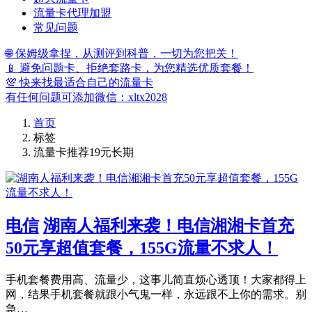
流量卡代理加盟
常见问题
🌐 保姆级拿捏，从测评到科普，一切为您把关！
📱 避免问题卡、拒绝套路卡，为您精选优质套餐！
💯 快来找最适合自己的流量卡
有任何问题可添加微信：xltx2028
首页
标签
流量卡推荐19元长期
电信
湖南人福利来袭！电信湘湘卡首充
50元享超值套餐，155G流量不求人！
手机套餐费用高、流量少，这事儿简直烦心透顶！大家都得上
网，结果手机套餐就跟小气鬼一样，永远跟不上你的需求。别
急…