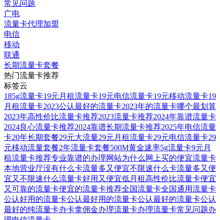
常见问题
广电
流量卡代理加盟
电信
移动
联通
长期流量卡套餐
热门流量卡推荐
标签云
185g流量卡
19元月租流量卡
19元电信流量卡
19元移动流量卡
19
月租流量卡
2023公认最好的流量卡
2023年的流量卡哪个最划算
2023年高性价比流量卡推荐
2023流量卡推荐
2024年靠谱流量卡
2024良心流量卡推荐
2024靠谱长期流量卡推荐
2025年电信流量
卡
20年长期套餐
29元大流量
29元月租流量卡
29元电信流量卡
29
元移动流量套餐
2年流量卡套餐
500M黄金速率
5g流量卡
9元月
租流量卡推荐
专业靠谱的办理网站
为什么网上买的便宜流量卡
本地营业厅没有
什么卡流量多又便宜不限速
什么卡流量多又便
宜又不限速
什么流量卡好用又便宜
低月租高性价比流量卡
便宜
又可靠的流量卡
便宜的流量卡推荐
全国流量卡
全国通用流量卡
公认好用的流量卡
公认最好用的流量卡
公认最好的流量卡
公认
最好的纯流量卡
办卡拿佣金
办理流量卡
办理流量卡常见问题
办
理电信流量卡