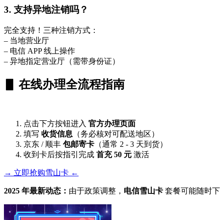
3. 支持异地注销吗？
完全支持！三种注销方式：
– 当地营业厅
– 电信 APP 线上操作
– 异地指定营业厅（需带身份证）
▋ 在线办理全流程指南
点击下方按钮进入
官方办理页面
填写
收货信息
（务必核对可配送地区）
京东 / 顺丰
包邮寄卡
（通常 2 - 3 天到货）
收到卡后按指引完成
首充 50 元
激活
→ 立即抢购雪山卡 ←
2025 年最新动态：
由于政策调整，
电信雪山卡
套餐可能随时下