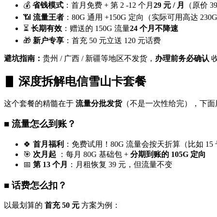
💰
省钱模式
：首月免费 + 第 2 -12 个月
29 元 / 月
（原价 3
📶
流量王者
：80G 通用 +150G 定向（实际可用高达 230
⏳
长期有效
：赠送的 150G 流量
24 个月不降速
🎁
新户专享
：首充 50 元立送 120 元话费
避坑指南：
贵州 / 广西 / 新疆等地区不发货，
办理前务必确认
▋ 深度拆解电信雪山卡套餐
这个套餐的精髓在于
流量分批发货
（不是一次性给完），下面
■ 流量怎么到账？
🍀
首月福利
：免费试用！80G 流量会按天折算（比如 15 
🎯
次月起
：每月 80G 基础包 +
分期到账的 105G 定向
📅
第 13 个月
：月租恢复 39 元，但流量不变
■ 话费怎么扣？
以最划算的
首充 50 元
方案为例：