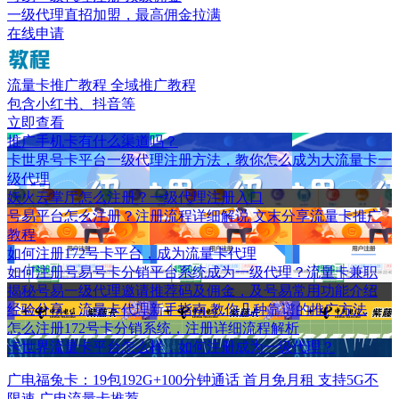
一级代理直招加盟，最高佣金拉满
在线申请
流量卡推广教程
全域推广教程
包含小红书、抖音等
立即查看
推广手机卡有什么渠道吗？
卡世界号卡平台一级代理注册方法，教你怎么成为大流量卡一
级代理
妖火云掌厅怎么注册？一级代理注册入口
号易平台怎么注册？注册流程详细解说 文末分享流量卡推广
教程
如何注册172号卡平台，成为流量卡代理
如何注册号易号卡分销平台系统成为一级代理？流量卡兼职
揭秘号易一级代理邀请推荐码及佣金，及号易常用功能介绍
经验分享，流量卡代理新手指南 教你几种靠谱的推广方法
怎么注册172号卡分销系统，注册详细流程解析
卡世界流量卡平台怎么样，如何注册成为一级代理？
广电福兔卡：19包192G+100分钟通话 首月免月租 支持5G不
限速 广电流量卡推荐