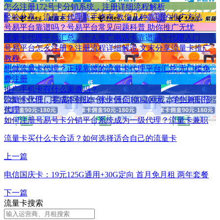
怎么注册172号卡分销系统，注册详细流程解析
经验分享，流量卡代理新手指南 教你几种靠谱的推广方法
号易平台靠谱吗？号易平台常见问题科普 助你推广无忧
流量卡代理平台汇总，个人推广电话卡靠谱吗？代理入门
号易平台怎么注册？注册流程详细解说 文末分享流量卡推广
教程
想做流量卡代理？正规靠谱的流量卡代理平台汇总 无门槛免
费注册
推广手机卡有什么渠道吗？
流量卡代理，零成本创业一张卡佣金100-200元，学生兼职招
代理
如何注册号易号卡分销平台系统成为一级代理？流量卡兼职
流量卡买什么卡合适？如何选择适合自己的流量卡
上一篇
电信国庆卡：19元125G通用+30G定向 首月免月租 两年套餐
下一篇
流量卡搜索