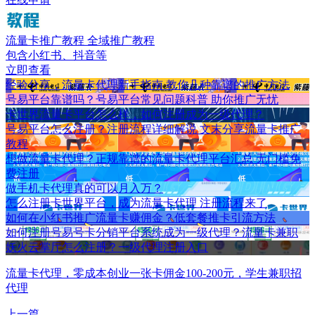
流量卡推广教程
全域推广教程
包含小红书、抖音等
立即查看
经验分享，流量卡代理新手指南 教你几种靠谱的推广方法
号易平台靠谱吗？号易平台常见问题科普 助你推广无忧
卡世界流量卡平台怎么样，如何注册成为一级代理？
号易平台怎么注册？注册流程详细解说 文末分享流量卡推广
教程
想做流量卡代理？正规靠谱的流量卡代理平台汇总 无门槛免
费注册
做手机卡代理真的可以月入万？
怎么注册卡世界平台，成为流量卡代理 注册流程来了
如何在小红书推广流量卡赚佣金？低套餐推卡引流方法
如何注册号易号卡分销平台系统成为一级代理？流量卡兼职
妖火云掌厅怎么注册？一级代理注册入口
流量卡代理，零成本创业一张卡佣金100-200元，学生兼职招
代理
上一篇