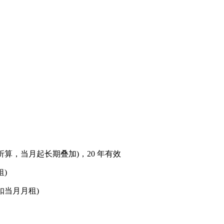
天折算，当月起长期叠加)，20 年有效
租)
抵扣当月月租)