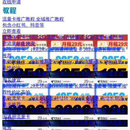
在线申请
流量卡推广教程
全域推广教程
包含小红书、抖音等
立即查看
联通飞宇卡 29元135G流量+200分钟通话 长期流量卡推荐 靠
谱流量超多便宜
电信小甘卡：19元285G全国通用流量卡 2024靠谱长期流量卡
推荐
电信紫藤卡：强烈推荐 29元包155G通用流量+30G定向流量
高性价比
电信沧景卡【2年套餐】29元包235G大流量+100分钟通话 好
用又便宜
电信湖月卡：29元月租包185G流量 长期流量卡套餐 流量卡推
荐性价比高的
电信鸢尾卡：39元260G支持结转 500M黄金速率 电信长期流
量卡推荐
电信沧溪卡：29元包285G 最猛的大流量卡满血顶配！正规全
国通用流量卡
移动沧雨卡：29元/月包155G全国通用流量 性价比移动流量卡
推荐