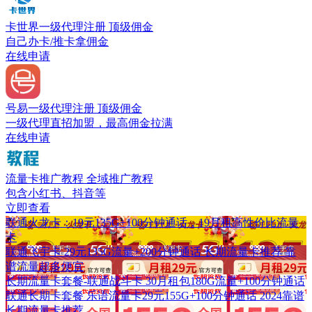
卡世界一级代理注册
顶级佣金
自己办卡/推卡拿佣金
在线申请
号易一级代理注册
顶级佣金
一级代理直招加盟，最高佣金拉满
在线申请
流量卡推广教程
全域推广教程
包含小红书、抖音等
立即查看
联通火龙卡：19元135G+100分钟通话，19月租高性价比流量
卡
联通飞宇卡 29元135G流量+200分钟通话 长期流量卡推荐 靠
谱流量超多便宜
长期流量卡套餐-联通战斗卡 30月租包180G流量+100分钟通话
联通长期卡套餐 乐语流量卡29元155G+100分钟通话 2024靠谱
长期流量卡推荐