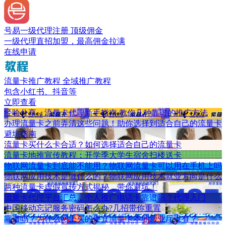
号易一级代理注册
顶级佣金
一级代理直招加盟，最高佣金拉满
在线申请
流量卡推广教程
全域推广教程
包含小红书、抖音等
立即查看
经验分享，流量卡代理新手指南 教你几种靠谱的推广方法
办理流量卡之前弄清这些问题！助你选择到适合自己的流量卡
避坑指南
流量卡买什么卡合适？如何选择适合自己的流量卡
流量卡地推宣传教程：开学季大学生宿舍扫楼送卡
物联网流量卡到底能不能用？物联网流量卡可以用在手机上吗
物联网应用技术是做什么的？物联网应用技术就业方向是什么
两种流量卡虚假宣传方式揭秘，带你避坑！
流量卡代理平台汇总，个人推广电话卡靠谱吗？代理入门
中国移动忘记服务密码怎么办?几招带你重置
靠谱吗？为什么网上买的便宜流量卡本地营业厅没有？